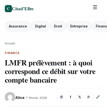
☰
C
Citad’Elles
Assurance
Digital
Droit
Entreprise
Finan
Accueil
›
FINANCE
LMFR prélèvement : à quoi
correspond ce débit sur votre
compte bancaire
✆
f
𝕏
P
🔗
Alice
7 février 2026