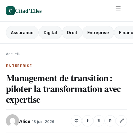
☰
C
Citad’Elles
Assurance
Digital
Droit
Entreprise
Finan
Accueil
›
ENTREPRISE
Management de transition :
piloter la transformation avec
expertise
✆
f
𝕏
P
🔗
Alice
18 juin 2026