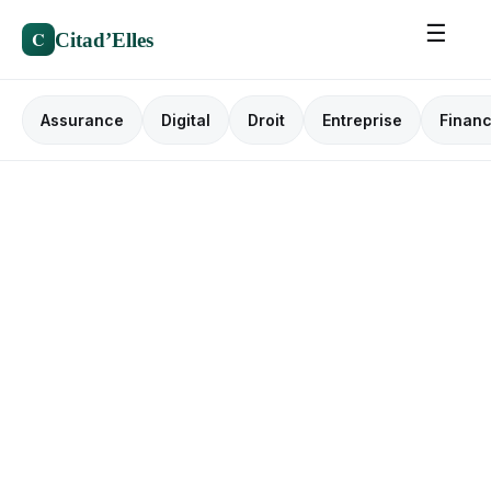
☰
C
Citad’Elles
Assurance
Digital
Droit
Entreprise
Finan