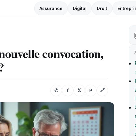
Assurance
Digital
Droit
Entrepri
nouvelle convocation,
?
✆
f
𝕏
P
🔗