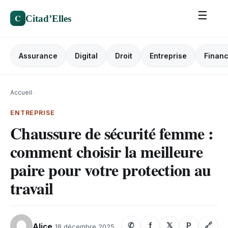
☰
C
Citad’Elles
Assurance
Digital
Droit
Entreprise
Finan
Accueil
›
ENTREPRISE
Chaussure de sécurité femme :
comment choisir la meilleure
paire pour votre protection au
travail
✆
f
𝕏
P
🔗
Alice
18 décembre 2025