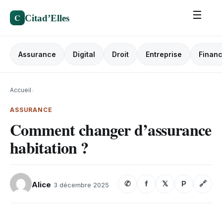
☰
C
Citad’Elles
Assurance
Digital
Droit
Entreprise
Finan
Accueil
›
ASSURANCE
Comment changer d’assurance
habitation ?
✆
f
𝕏
P
🔗
Alice
3 décembre 2025