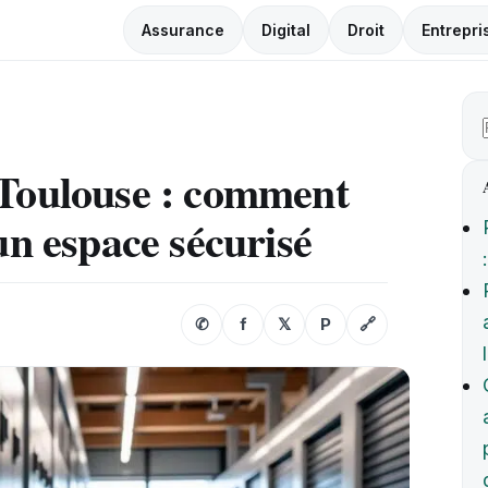
Assurance
Digital
Droit
Entrepri
 Toulouse : comment
un espace sécurisé
✆
f
𝕏
P
🔗