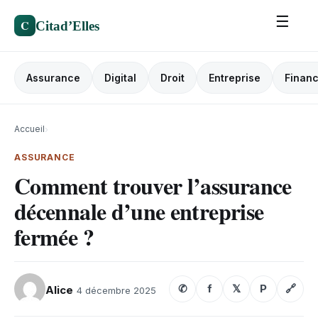
☰
C
Citad’Elles
Assurance
Digital
Droit
Entreprise
Finan
Accueil
›
ASSURANCE
Comment trouver l’assurance
décennale d’une entreprise
fermée ?
✆
f
𝕏
P
🔗
Alice
4 décembre 2025