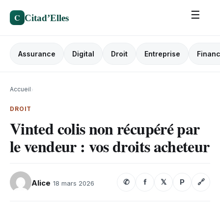
☰
C
Citad’Elles
Assurance
Digital
Droit
Entreprise
Finan
Accueil
›
DROIT
Vinted colis non récupéré par
le vendeur : vos droits acheteur
✆
f
𝕏
P
🔗
Alice
18 mars 2026