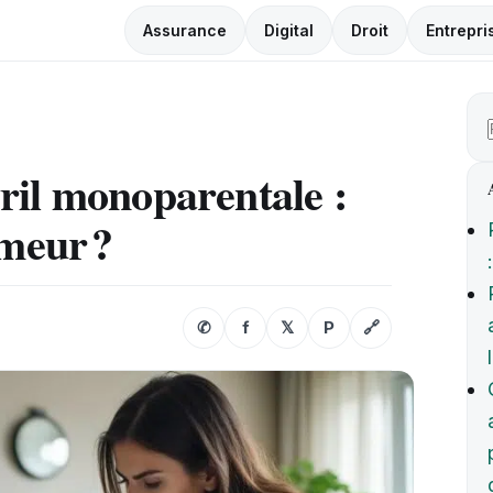
Assurance
Digital
Droit
Entrepri
ril monoparentale :
umeur ?
✆
f
𝕏
P
🔗