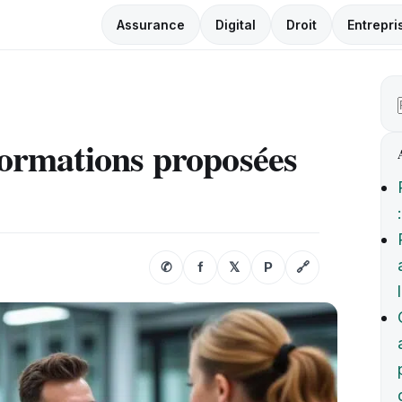
Assurance
Digital
Droit
Entrepri
 formations proposées
✆
f
𝕏
P
🔗